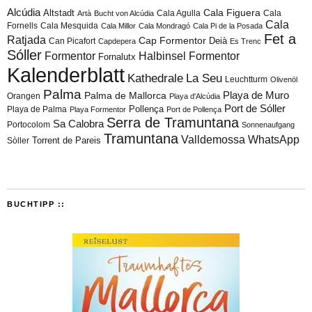
Alcúdia
Cala Figuera
Altstadt
Cala Agulla
Cala
Artà
Bucht von Alcúdia
Cala
Fornells
Cala Mesquida
Cala Millor
Cala Mondragó
Cala Pi de la Posada
Fet a
Ratjada
Cap Formentor
Can Picafort
Deià
Capdepera
Es Trenc
Sóller
Formentor
Halbinsel Formentor
Fornalutx
Kalenderblatt
Kathedrale
La Seu
Leuchtturm
Olivenöl
Palma
Playa de Muro
Palma de Mallorca
Orangen
Playa d'Alcúdia
Port de Sóller
Playa de Palma
Pollença
Playa Formentor
Port de Pollença
Serra de Tramuntana
Sa Calobra
Portocolom
Sonnenaufgang
Tramuntana
Valldemossa
WhatsApp
Torrent de Pareis
Sòller
BUCHTIPP ::