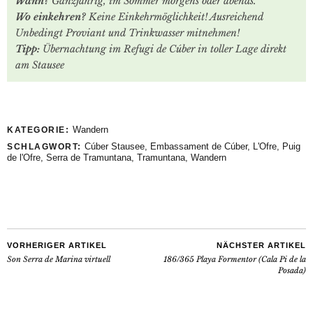
Wann?
Ganzjährig, im Sommer morgens oder abends.
Wo einkehren?
Keine Einkehrmöglichkeit! Ausreichend
Unbedingt Proviant und Trinkwasser mitnehmen!
Tipp:
Übernachtung im Refugi de Cúber in toller Lage direkt
am Stausee
Wandern
KATEGORIE:
Cúber Stausee
,
Embassament de Cúber
,
L'Ofre
,
Puig
SCHLAGWORT:
de l'Ofre
,
Serra de Tramuntana
,
Tramuntana
,
Wandern
VORHERIGER ARTIKEL
NÄCHSTER ARTIKEL
Son Serra de Marina virtuell
186/365 Playa Formentor (Cala Pi de la
Posada)