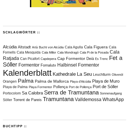
SCHLAGWÖRTER ::
Alcúdia
Cala Figuera
Altstadt
Cala Agulla
Cala
Artà
Bucht von Alcúdia
Cala
Fornells
Cala Mesquida
Cala Millor
Cala Mondragó
Cala Pi de la Posada
Fet a
Ratjada
Cap Formentor
Can Picafort
Deià
Capdepera
Es Trenc
Sóller
Formentor
Halbinsel Formentor
Fornalutx
Kalenderblatt
Kathedrale
La Seu
Leuchtturm
Olivenöl
Palma
Playa de Muro
Palma de Mallorca
Orangen
Playa d'Alcúdia
Port de Sóller
Playa de Palma
Pollença
Playa Formentor
Port de Pollença
Serra de Tramuntana
Sa Calobra
Portocolom
Sonnenaufgang
Tramuntana
Valldemossa
WhatsApp
Torrent de Pareis
Sòller
BUCHTIPP ::