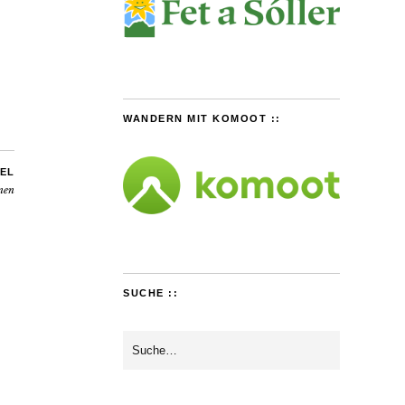
WANDERN MIT KOMOOT ::
EL
nen
SUCHE ::