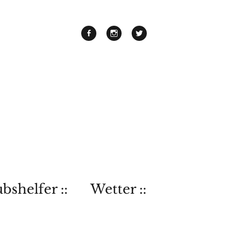
bshelfer ::
Wetter ::