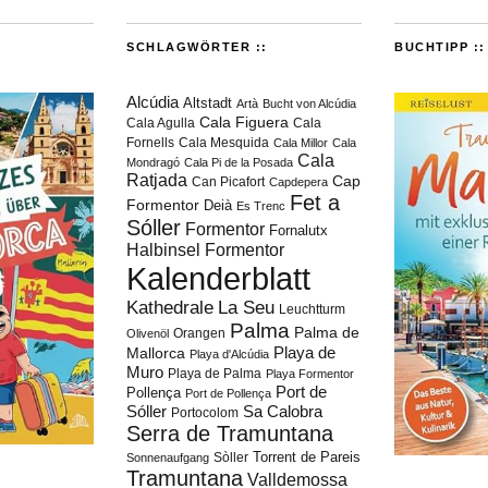
SCHLAGWÖRTER ::
BUCHTIPP ::
Alcúdia
Altstadt
Artà
Bucht von Alcúdia
Cala Figuera
Cala Agulla
Cala
Fornells
Cala Mesquida
Cala Millor
Cala
Cala
Mondragó
Cala Pi de la Posada
Ratjada
Cap
Can Picafort
Capdepera
Fet a
Formentor
Deià
Es Trenc
Sóller
Formentor
Fornalutx
Halbinsel Formentor
Kalenderblatt
Kathedrale
La Seu
Leuchtturm
Palma
Palma de
Orangen
Olivenöl
Playa de
Mallorca
Playa d'Alcúdia
Muro
Playa de Palma
Playa Formentor
Port de
Pollença
Port de Pollença
Sóller
Sa Calobra
Portocolom
Serra de Tramuntana
Torrent de Pareis
Sòller
Sonnenaufgang
Tramuntana
Valldemossa