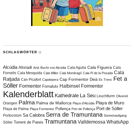
SCHLAGWÖRTER ::
Alcúdia
Cala Figuera
Altstadt
Cala Agulla
Cala
Artà
Bucht von Alcúdia
Cala
Fornells
Cala Mesquida
Cala Millor
Cala Mondragó
Cala Pi de la Posada
Fet a
Ratjada
Cap Formentor
Can Picafort
Deià
Capdepera
Es Trenc
Sóller
Formentor
Halbinsel Formentor
Fornalutx
Kalenderblatt
Kathedrale
La Seu
Leuchtturm
Olivenöl
Palma
Playa de Muro
Palma de Mallorca
Orangen
Playa d'Alcúdia
Port de Sóller
Playa de Palma
Pollença
Playa Formentor
Port de Pollença
Serra de Tramuntana
Sa Calobra
Portocolom
Sonnenaufgang
Tramuntana
Valldemossa
WhatsApp
Torrent de Pareis
Sòller