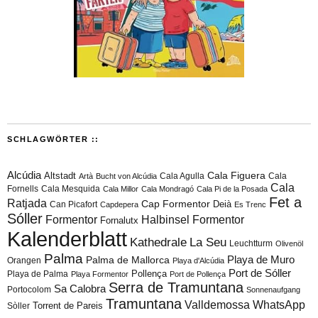
SCHLAGWÖRTER ::
Alcúdia
Cala Figuera
Altstadt
Cala Agulla
Cala
Artà
Bucht von Alcúdia
Cala
Fornells
Cala Mesquida
Cala Millor
Cala Mondragó
Cala Pi de la Posada
Fet a
Ratjada
Cap Formentor
Can Picafort
Deià
Capdepera
Es Trenc
Sóller
Formentor
Halbinsel Formentor
Fornalutx
Kalenderblatt
Kathedrale
La Seu
Leuchtturm
Olivenöl
Palma
Playa de Muro
Palma de Mallorca
Orangen
Playa d'Alcúdia
Port de Sóller
Playa de Palma
Pollença
Playa Formentor
Port de Pollença
Serra de Tramuntana
Sa Calobra
Portocolom
Sonnenaufgang
Tramuntana
Valldemossa
WhatsApp
Torrent de Pareis
Sòller