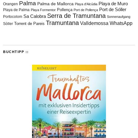
Palma
Playa de Muro
Palma de Mallorca
Orangen
Playa d'Alcúdia
Port de Sóller
Playa de Palma
Pollença
Playa Formentor
Port de Pollença
Serra de Tramuntana
Sa Calobra
Portocolom
Sonnenaufgang
Tramuntana
Valldemossa
WhatsApp
Torrent de Pareis
Sòller
BUCHTIPP ::