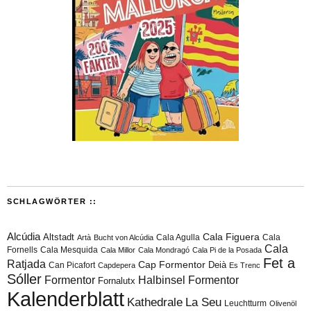
SCHLAGWÖRTER ::
Alcúdia
Cala Figuera
Altstadt
Cala Agulla
Cala
Artà
Bucht von Alcúdia
Cala
Fornells
Cala Mesquida
Cala Millor
Cala Mondragó
Cala Pi de la Posada
Fet a
Ratjada
Cap Formentor
Can Picafort
Deià
Capdepera
Es Trenc
Sóller
Formentor
Halbinsel Formentor
Fornalutx
Kalenderblatt
Kathedrale
La Seu
Leuchtturm
Olivenöl