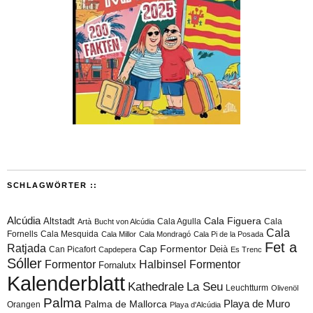
SCHLAGWÖRTER ::
Alcúdia
Cala Figuera
Altstadt
Cala Agulla
Cala
Artà
Bucht von Alcúdia
Cala
Fornells
Cala Mesquida
Cala Millor
Cala Mondragó
Cala Pi de la Posada
Fet a
Ratjada
Cap Formentor
Can Picafort
Deià
Capdepera
Es Trenc
Sóller
Formentor
Halbinsel Formentor
Fornalutx
Kalenderblatt
Kathedrale
La Seu
Leuchtturm
Olivenöl
Palma
Playa de Muro
Palma de Mallorca
Orangen
Playa d'Alcúdia