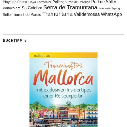
Port de Sóller
Playa de Palma
Pollença
Playa Formentor
Port de Pollença
Serra de Tramuntana
Sa Calobra
Portocolom
Sonnenaufgang
Tramuntana
Valldemossa
WhatsApp
Torrent de Pareis
Sòller
BUCHTIPP ::