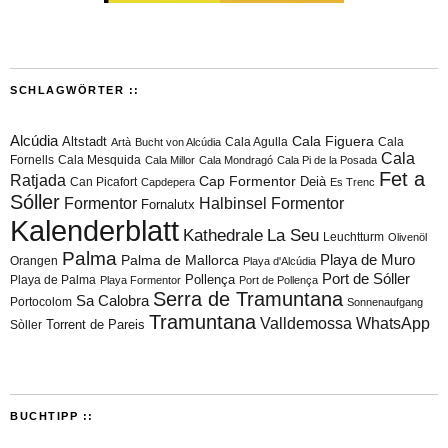
SCHLAGWÖRTER ::
Alcúdia
Cala Figuera
Altstadt
Cala Agulla
Cala
Artà
Bucht von Alcúdia
Cala
Fornells
Cala Mesquida
Cala Millor
Cala Mondragó
Cala Pi de la Posada
Fet a
Ratjada
Cap Formentor
Can Picafort
Deià
Capdepera
Es Trenc
Sóller
Formentor
Halbinsel Formentor
Fornalutx
Kalenderblatt
Kathedrale
La Seu
Leuchtturm
Olivenöl
Palma
Playa de Muro
Palma de Mallorca
Orangen
Playa d'Alcúdia
Port de Sóller
Playa de Palma
Pollença
Playa Formentor
Port de Pollença
Serra de Tramuntana
Sa Calobra
Portocolom
Sonnenaufgang
Tramuntana
Valldemossa
WhatsApp
Torrent de Pareis
Sòller
BUCHTIPP ::