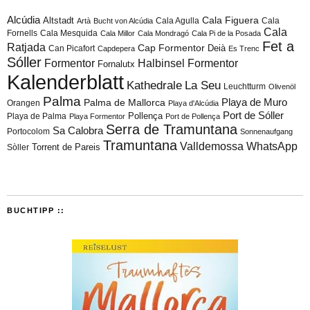
Alcúdia
Cala Figuera
Altstadt
Cala Agulla
Cala
Artà
Bucht von Alcúdia
Cala
Fornells
Cala Mesquida
Cala Millor
Cala Mondragó
Cala Pi de la Posada
Fet a
Ratjada
Cap Formentor
Can Picafort
Deià
Capdepera
Es Trenc
Sóller
Formentor
Halbinsel Formentor
Fornalutx
Kalenderblatt
Kathedrale
La Seu
Leuchtturm
Olivenöl
Palma
Playa de Muro
Palma de Mallorca
Orangen
Playa d'Alcúdia
Port de Sóller
Playa de Palma
Pollença
Playa Formentor
Port de Pollença
Serra de Tramuntana
Sa Calobra
Portocolom
Sonnenaufgang
Tramuntana
Valldemossa
WhatsApp
Torrent de Pareis
Sòller
BUCHTIPP ::