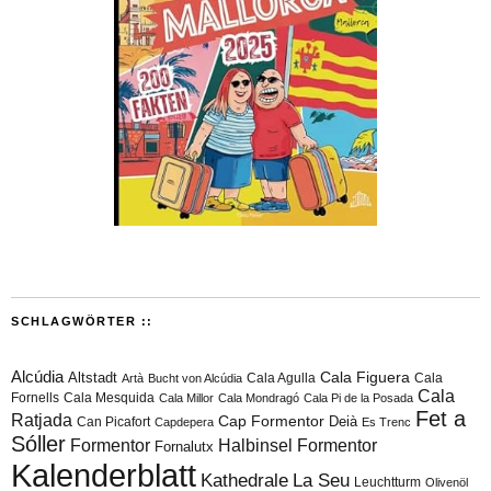
SCHLAGWÖRTER ::
Alcúdia
Cala Figuera
Altstadt
Cala Agulla
Cala
Artà
Bucht von Alcúdia
Cala
Fornells
Cala Mesquida
Cala Millor
Cala Mondragó
Cala Pi de la Posada
Fet a
Ratjada
Cap Formentor
Can Picafort
Deià
Capdepera
Es Trenc
Sóller
Formentor
Halbinsel Formentor
Fornalutx
Kalenderblatt
Kathedrale
La Seu
Leuchtturm
Olivenöl