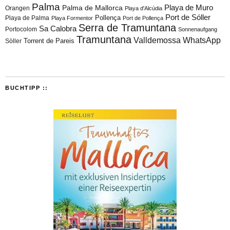
Palma
Playa de Muro
Palma de Mallorca
Orangen
Playa d'Alcúdia
Port de Sóller
Playa de Palma
Pollença
Playa Formentor
Port de Pollença
Serra de Tramuntana
Sa Calobra
Portocolom
Sonnenaufgang
Tramuntana
Valldemossa
WhatsApp
Torrent de Pareis
Sòller
BUCHTIPP ::