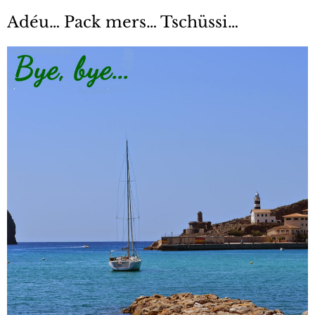
Adéu… Pack mers… Tschüssi…