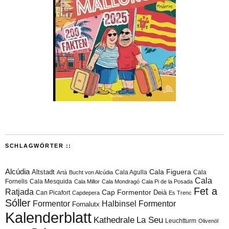
SCHLAGWÖRTER ::
Alcúdia
Cala Figuera
Altstadt
Cala Agulla
Cala
Artà
Bucht von Alcúdia
Cala
Fornells
Cala Mesquida
Cala Millor
Cala Mondragó
Cala Pi de la Posada
Fet a
Ratjada
Cap Formentor
Can Picafort
Deià
Capdepera
Es Trenc
Sóller
Formentor
Halbinsel Formentor
Fornalutx
Kalenderblatt
Kathedrale
La Seu
Leuchtturm
Olivenöl