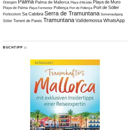
Palma
Playa de Muro
Palma de Mallorca
Orangen
Playa d'Alcúdia
Port de Sóller
Playa de Palma
Pollença
Playa Formentor
Port de Pollença
Serra de Tramuntana
Sa Calobra
Portocolom
Sonnenaufgang
Tramuntana
Valldemossa
WhatsApp
Torrent de Pareis
Sòller
BUCHTIPP ::