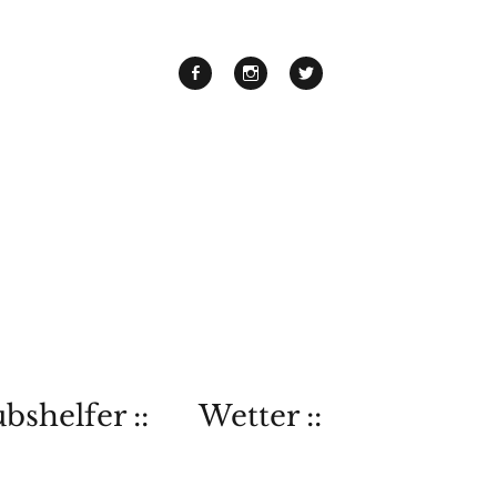
bshelfer ::
Wetter ::