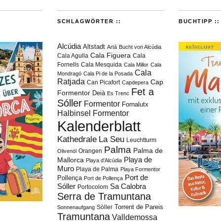
SCHLAGWÖRTER ::
BUCHTIPP ::
Alcúdia
Altstadt
Artà
Bucht von Alcúdia
Cala Figuera
Cala Agulla
Cala
Fornells
Cala Mesquida
Cala Millor
Cala
Cala
Mondragó
Cala Pi de la Posada
Ratjada
Cap
Can Picafort
Capdepera
Fet a
Formentor
Deià
Es Trenc
Sóller
Formentor
Fornalutx
Halbinsel Formentor
Kalenderblatt
Kathedrale
La Seu
Leuchtturm
Palma
Palma de
Orangen
Olivenöl
Playa de
Mallorca
Playa d'Alcúdia
Muro
Playa de Palma
Playa Formentor
Port de
Pollença
Port de Pollença
Sóller
Sa Calobra
Portocolom
Serra de Tramuntana
Torrent de Pareis
Sòller
Sonnenaufgang
Tramuntana
Valldemossa