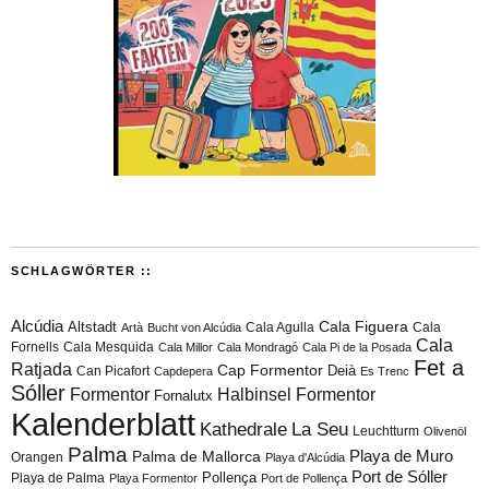
SCHLAGWÖRTER ::
Alcúdia
Cala Figuera
Altstadt
Cala Agulla
Cala
Artà
Bucht von Alcúdia
Cala
Fornells
Cala Mesquida
Cala Millor
Cala Mondragó
Cala Pi de la Posada
Fet a
Ratjada
Cap Formentor
Can Picafort
Deià
Capdepera
Es Trenc
Sóller
Formentor
Halbinsel Formentor
Fornalutx
Kalenderblatt
Kathedrale
La Seu
Leuchtturm
Olivenöl
Palma
Playa de Muro
Palma de Mallorca
Orangen
Playa d'Alcúdia
Port de Sóller
Playa de Palma
Pollença
Playa Formentor
Port de Pollença