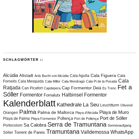
SCHLAGWÖRTER ::
Alcúdia
Cala Figuera
Altstadt
Cala Agulla
Cala
Artà
Bucht von Alcúdia
Cala
Fornells
Cala Mesquida
Cala Millor
Cala Mondragó
Cala Pi de la Posada
Fet a
Ratjada
Cap Formentor
Can Picafort
Deià
Capdepera
Es Trenc
Sóller
Formentor
Halbinsel Formentor
Fornalutx
Kalenderblatt
Kathedrale
La Seu
Leuchtturm
Olivenöl
Palma
Playa de Muro
Palma de Mallorca
Orangen
Playa d'Alcúdia
Port de Sóller
Playa de Palma
Pollença
Playa Formentor
Port de Pollença
Serra de Tramuntana
Sa Calobra
Portocolom
Sonnenaufgang
Tramuntana
Valldemossa
WhatsApp
Torrent de Pareis
Sòller