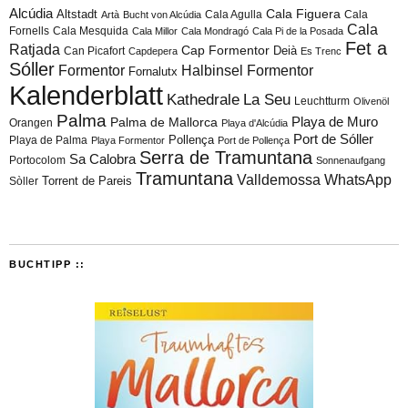
Alcúdia
Cala Figuera
Altstadt
Cala Agulla
Cala
Artà
Bucht von Alcúdia
Cala
Fornells
Cala Mesquida
Cala Millor
Cala Mondragó
Cala Pi de la Posada
Fet a
Ratjada
Cap Formentor
Can Picafort
Deià
Capdepera
Es Trenc
Sóller
Formentor
Halbinsel Formentor
Fornalutx
Kalenderblatt
Kathedrale
La Seu
Leuchtturm
Olivenöl
Palma
Playa de Muro
Palma de Mallorca
Orangen
Playa d'Alcúdia
Port de Sóller
Playa de Palma
Pollença
Playa Formentor
Port de Pollença
Serra de Tramuntana
Sa Calobra
Portocolom
Sonnenaufgang
Tramuntana
Valldemossa
WhatsApp
Torrent de Pareis
Sòller
BUCHTIPP ::