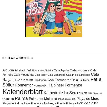
SCHLAGWÖRTER ::
Alcúdia
Cala Figuera
Altstadt
Cala Agulla
Cala
Artà
Bucht von Alcúdia
Cala
Fornells
Cala Mesquida
Cala Millor
Cala Mondragó
Cala Pi de la Posada
Fet a
Ratjada
Cap Formentor
Can Picafort
Deià
Capdepera
Es Trenc
Sóller
Formentor
Halbinsel Formentor
Fornalutx
Kalenderblatt
Kathedrale
La Seu
Leuchtturm
Olivenöl
Palma
Playa de Muro
Palma de Mallorca
Orangen
Playa d'Alcúdia
Port de Sóller
Playa de Palma
Pollença
Playa Formentor
Port de Pollença