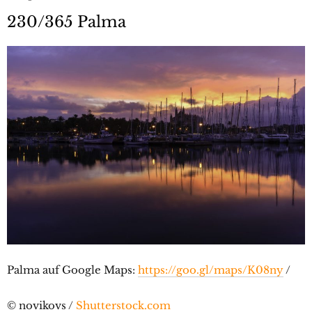
230/365 Palma
Palma auf Google Maps:
https://goo.gl/maps/K08ny
/
© novikovs /
Shutterstock.com