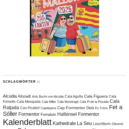
SCHLAGWÖRTER ::
Alcúdia
Cala Figuera
Altstadt
Cala Agulla
Cala
Artà
Bucht von Alcúdia
Cala
Fornells
Cala Mesquida
Cala Millor
Cala Mondragó
Cala Pi de la Posada
Fet a
Ratjada
Cap Formentor
Can Picafort
Deià
Capdepera
Es Trenc
Sóller
Formentor
Halbinsel Formentor
Fornalutx
Kalenderblatt
Kathedrale
La Seu
Leuchtturm
Olivenöl