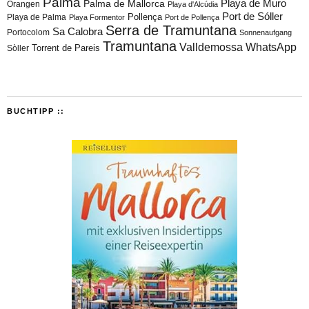
Palma
Playa de Muro
Palma de Mallorca
Orangen
Playa d'Alcúdia
Port de Sóller
Playa de Palma
Pollença
Playa Formentor
Port de Pollença
Serra de Tramuntana
Sa Calobra
Portocolom
Sonnenaufgang
Tramuntana
Valldemossa
WhatsApp
Torrent de Pareis
Sòller
BUCHTIPP ::