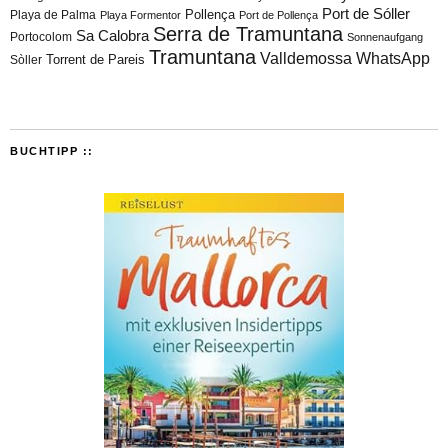
Port de Sóller
Playa de Palma
Pollença
Playa Formentor
Port de Pollença
Serra de Tramuntana
Sa Calobra
Portocolom
Sonnenaufgang
Tramuntana
Valldemossa
WhatsApp
Torrent de Pareis
Sòller
BUCHTIPP ::