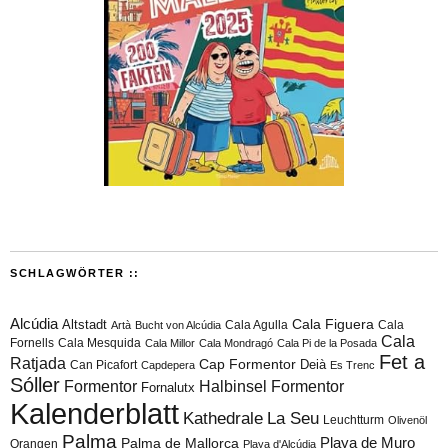
SCHLAGWÖRTER ::
Alcúdia
Cala Figuera
Altstadt
Cala Agulla
Cala
Artà
Bucht von Alcúdia
Cala
Fornells
Cala Mesquida
Cala Millor
Cala Mondragó
Cala Pi de la Posada
Fet a
Ratjada
Cap Formentor
Can Picafort
Deià
Capdepera
Es Trenc
Sóller
Formentor
Halbinsel Formentor
Fornalutx
Kalenderblatt
Kathedrale
La Seu
Leuchtturm
Olivenöl
Palma
Playa de Muro
Palma de Mallorca
Orangen
Playa d'Alcúdia