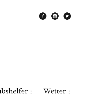
bshelfer ::
Wetter ::