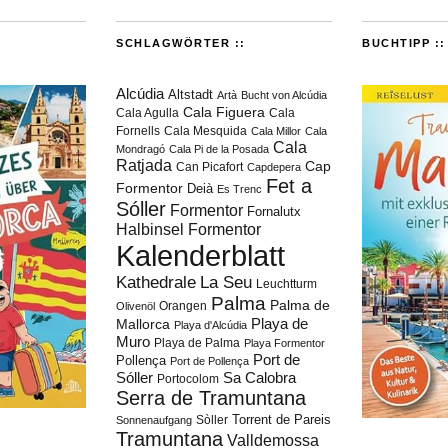
SCHLAGWÖRTER ::
BUCHTIPP ::
Alcúdia
Altstadt
Artà
Bucht von Alcúdia
Cala Figuera
Cala Agulla
Cala
Fornells
Cala Mesquida
Cala Millor
Cala
Cala
Mondragó
Cala Pi de la Posada
Ratjada
Cap
Can Picafort
Capdepera
Fet a
Formentor
Deià
Es Trenc
Sóller
Formentor
Fornalutx
Halbinsel Formentor
Kalenderblatt
Kathedrale
La Seu
Leuchtturm
Palma
Palma de
Orangen
Olivenöl
Playa de
Mallorca
Playa d'Alcúdia
Muro
Playa de Palma
Playa Formentor
Port de
Pollença
Port de Pollença
Sóller
Sa Calobra
Portocolom
Serra de Tramuntana
Torrent de Pareis
Sòller
Sonnenaufgang
Tramuntana
Valldemossa