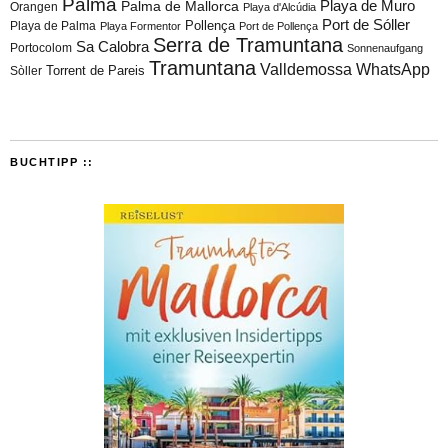
Palma
Playa de Muro
Palma de Mallorca
Orangen
Playa d'Alcúdia
Port de Sóller
Playa de Palma
Pollença
Playa Formentor
Port de Pollença
Serra de Tramuntana
Sa Calobra
Portocolom
Sonnenaufgang
Tramuntana
Valldemossa
WhatsApp
Torrent de Pareis
Sòller
BUCHTIPP ::