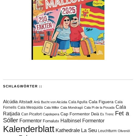
SCHLAGWÖRTER ::
Alcúdia
Cala Figuera
Altstadt
Cala Agulla
Cala
Artà
Bucht von Alcúdia
Cala
Fornells
Cala Mesquida
Cala Millor
Cala Mondragó
Cala Pi de la Posada
Fet a
Ratjada
Cap Formentor
Can Picafort
Deià
Capdepera
Es Trenc
Sóller
Formentor
Halbinsel Formentor
Fornalutx
Kalenderblatt
Kathedrale
La Seu
Leuchtturm
Olivenöl