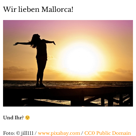
Wir lieben Mallorca!
Und Ihr?
Foto: © jill111 /
www.pixabay.com
/
CC0 Public Domain