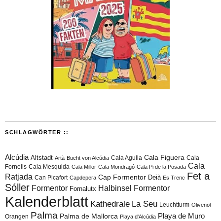
SCHLAGWÖRTER ::
Alcúdia
Cala Figuera
Altstadt
Cala Agulla
Cala
Artà
Bucht von Alcúdia
Cala
Fornells
Cala Mesquida
Cala Millor
Cala Mondragó
Cala Pi de la Posada
Fet a
Ratjada
Cap Formentor
Can Picafort
Deià
Capdepera
Es Trenc
Sóller
Formentor
Halbinsel Formentor
Fornalutx
Kalenderblatt
Kathedrale
La Seu
Leuchtturm
Olivenöl
Palma
Playa de Muro
Palma de Mallorca
Orangen
Playa d'Alcúdia