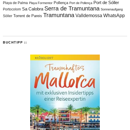
Port de Sóller
Playa de Palma
Pollença
Playa Formentor
Port de Pollença
Serra de Tramuntana
Sa Calobra
Portocolom
Sonnenaufgang
Tramuntana
Valldemossa
WhatsApp
Torrent de Pareis
Sòller
BUCHTIPP ::