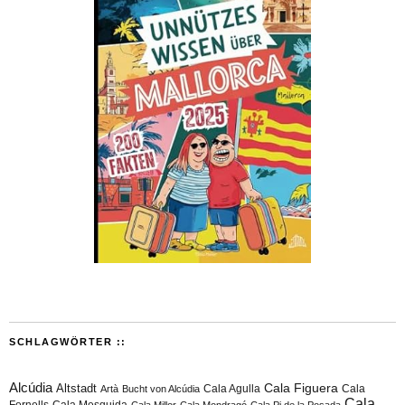
SCHLAGWÖRTER ::
Alcúdia
Cala Figuera
Altstadt
Cala Agulla
Cala
Artà
Bucht von Alcúdia
Cala
Fornells
Cala Mesquida