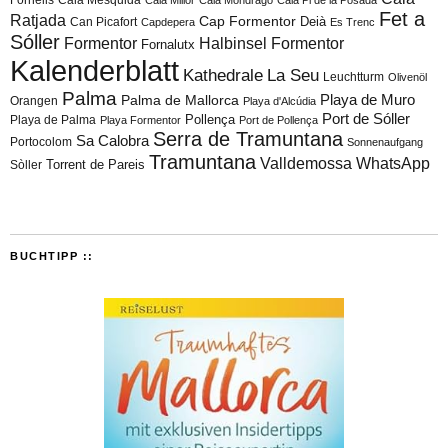
Cala Millor
Cala Mondragó
Cala Pi de la Posada
Fet a
Ratjada
Cap Formentor
Can Picafort
Deià
Capdepera
Es Trenc
Sóller
Formentor
Halbinsel Formentor
Fornalutx
Kalenderblatt
Kathedrale
La Seu
Leuchtturm
Olivenöl
Palma
Playa de Muro
Palma de Mallorca
Orangen
Playa d'Alcúdia
Port de Sóller
Playa de Palma
Pollença
Playa Formentor
Port de Pollença
Serra de Tramuntana
Sa Calobra
Portocolom
Sonnenaufgang
Tramuntana
Valldemossa
WhatsApp
Torrent de Pareis
Sòller
BUCHTIPP ::