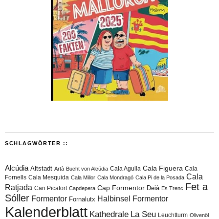
SCHLAGWÖRTER ::
Alcúdia
Cala Figuera
Altstadt
Cala Agulla
Cala
Artà
Bucht von Alcúdia
Cala
Fornells
Cala Mesquida
Cala Millor
Cala Mondragó
Cala Pi de la Posada
Fet a
Ratjada
Cap Formentor
Can Picafort
Deià
Capdepera
Es Trenc
Sóller
Formentor
Halbinsel Formentor
Fornalutx
Kalenderblatt
Kathedrale
La Seu
Leuchtturm
Olivenöl