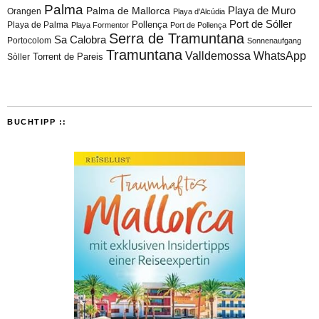
Palma
Playa de Muro
Palma de Mallorca
Orangen
Playa d'Alcúdia
Port de Sóller
Playa de Palma
Pollença
Playa Formentor
Port de Pollença
Serra de Tramuntana
Sa Calobra
Portocolom
Sonnenaufgang
Tramuntana
Valldemossa
WhatsApp
Torrent de Pareis
Sòller
BUCHTIPP ::