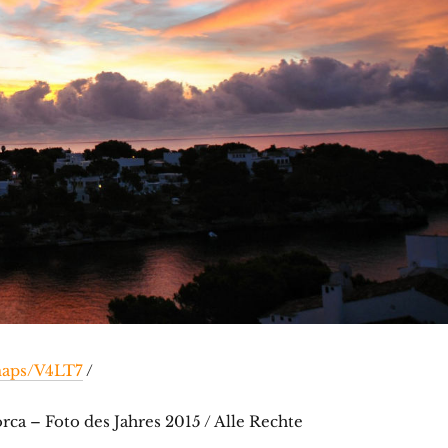
/maps/V4LT7
/
ca – Foto des Jahres 2015 / Alle Rechte