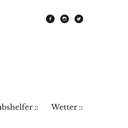
bshelfer ::
Wetter ::