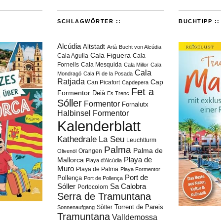
SCHLAGWÖRTER ::
BUCHTIPP ::
Alcúdia
Altstadt
Artà
Bucht von Alcúdia
Cala Figuera
Cala Agulla
Cala
Fornells
Cala Mesquida
Cala Millor
Cala
Cala
Mondragó
Cala Pi de la Posada
Ratjada
Cap
Can Picafort
Capdepera
Fet a
Formentor
Deià
Es Trenc
Sóller
Formentor
Fornalutx
Halbinsel Formentor
Kalenderblatt
Kathedrale
La Seu
Leuchtturm
Palma
Palma de
Orangen
Olivenöl
Playa de
Mallorca
Playa d'Alcúdia
Muro
Playa de Palma
Playa Formentor
Port de
Pollença
Port de Pollença
Sóller
Sa Calobra
Portocolom
Serra de Tramuntana
Torrent de Pareis
Sòller
Sonnenaufgang
Tramuntana
Valldemossa