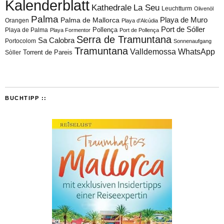
Kalenderblatt
Kathedrale
La Seu
Leuchtturm
Olivenöl
Palma
Playa de Muro
Palma de Mallorca
Orangen
Playa d'Alcúdia
Port de Sóller
Playa de Palma
Pollença
Playa Formentor
Port de Pollença
Serra de Tramuntana
Sa Calobra
Portocolom
Sonnenaufgang
Tramuntana
Valldemossa
WhatsApp
Torrent de Pareis
Sòller
BUCHTIPP ::