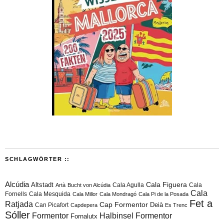
SCHLAGWÖRTER ::
Alcúdia
Cala Figuera
Altstadt
Cala Agulla
Cala
Artà
Bucht von Alcúdia
Cala
Fornells
Cala Mesquida
Cala Millor
Cala Mondragó
Cala Pi de la Posada
Fet a
Ratjada
Cap Formentor
Can Picafort
Deià
Capdepera
Es Trenc
Sóller
Formentor
Halbinsel Formentor
Fornalutx