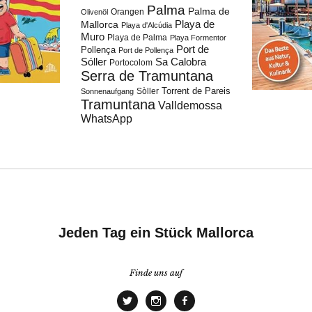
Palma
Palma de
Orangen
Olivenöl
Playa de
Mallorca
Playa d'Alcúdia
Muro
Playa de Palma
Playa Formentor
Port de
Pollença
Port de Pollença
Sóller
Sa Calobra
Portocolom
Serra de Tramuntana
Torrent de Pareis
Sòller
Sonnenaufgang
Tramuntana
Valldemossa
WhatsApp
Jeden Tag ein Stück Mallorca
Finde uns auf