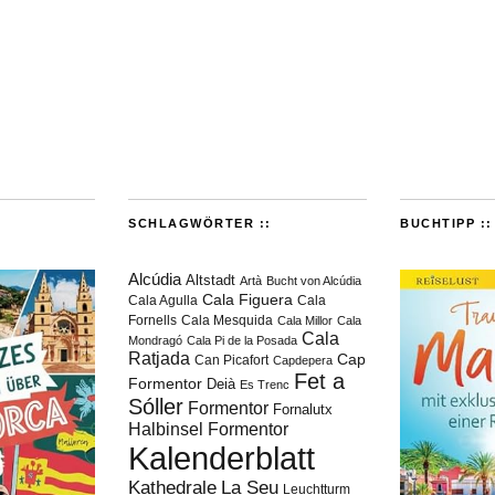
SCHLAGWÖRTER ::
BUCHTIPP ::
Alcúdia
Altstadt
Artà
Bucht von Alcúdia
Cala Figuera
Cala Agulla
Cala
Fornells
Cala Mesquida
Cala Millor
Cala
Cala
Mondragó
Cala Pi de la Posada
Ratjada
Cap
Can Picafort
Capdepera
Fet a
Formentor
Deià
Es Trenc
Sóller
Formentor
Fornalutx
Halbinsel Formentor
Kalenderblatt
Kathedrale
La Seu
Leuchtturm