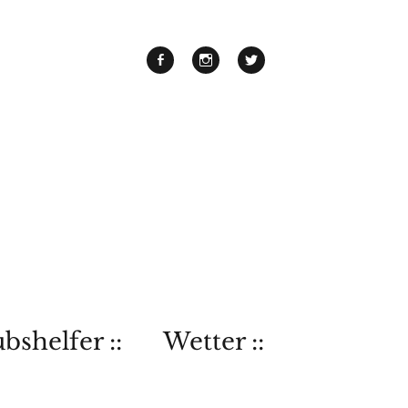
bshelfer ::
Wetter ::