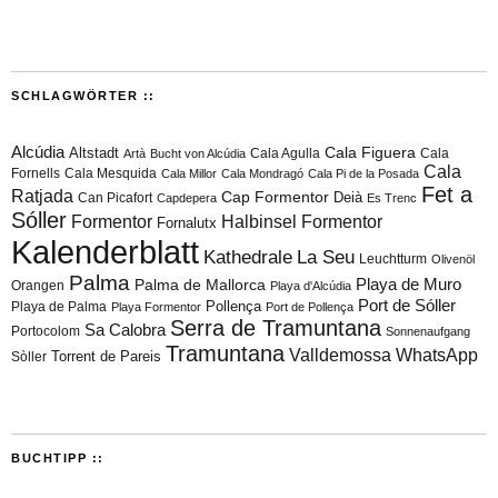
SCHLAGWÖRTER ::
Alcúdia
Cala Figuera
Altstadt
Cala Agulla
Cala
Artà
Bucht von Alcúdia
Cala
Fornells
Cala Mesquida
Cala Millor
Cala Mondragó
Cala Pi de la Posada
Fet a
Ratjada
Cap Formentor
Can Picafort
Deià
Capdepera
Es Trenc
Sóller
Formentor
Halbinsel Formentor
Fornalutx
Kalenderblatt
Kathedrale
La Seu
Leuchtturm
Olivenöl
Palma
Playa de Muro
Palma de Mallorca
Orangen
Playa d'Alcúdia
Port de Sóller
Playa de Palma
Pollença
Playa Formentor
Port de Pollença
Serra de Tramuntana
Sa Calobra
Portocolom
Sonnenaufgang
Tramuntana
Valldemossa
WhatsApp
Torrent de Pareis
Sòller
BUCHTIPP ::