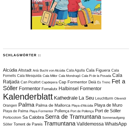
SCHLAGWÖRTER ::
Alcúdia
Cala Figuera
Altstadt
Cala Agulla
Cala
Artà
Bucht von Alcúdia
Cala
Fornells
Cala Mesquida
Cala Millor
Cala Mondragó
Cala Pi de la Posada
Fet a
Ratjada
Cap Formentor
Can Picafort
Deià
Capdepera
Es Trenc
Sóller
Formentor
Halbinsel Formentor
Fornalutx
Kalenderblatt
Kathedrale
La Seu
Leuchtturm
Olivenöl
Palma
Playa de Muro
Palma de Mallorca
Orangen
Playa d'Alcúdia
Port de Sóller
Playa de Palma
Pollença
Playa Formentor
Port de Pollença
Serra de Tramuntana
Sa Calobra
Portocolom
Sonnenaufgang
Tramuntana
Valldemossa
WhatsApp
Torrent de Pareis
Sòller