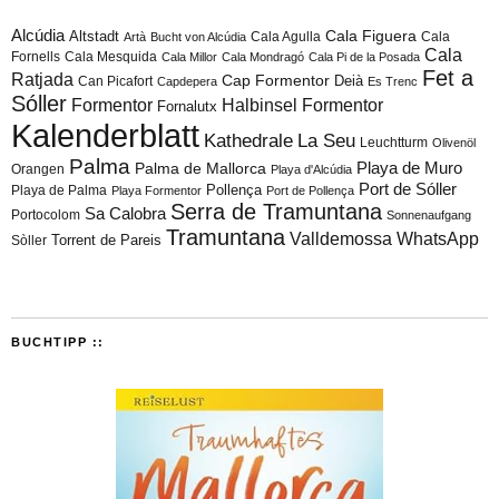
Alcúdia
Cala Figuera
Altstadt
Cala Agulla
Cala
Artà
Bucht von Alcúdia
Cala
Fornells
Cala Mesquida
Cala Millor
Cala Mondragó
Cala Pi de la Posada
Fet a
Ratjada
Cap Formentor
Can Picafort
Deià
Capdepera
Es Trenc
Sóller
Formentor
Halbinsel Formentor
Fornalutx
Kalenderblatt
Kathedrale
La Seu
Leuchtturm
Olivenöl
Palma
Playa de Muro
Palma de Mallorca
Orangen
Playa d'Alcúdia
Port de Sóller
Playa de Palma
Pollença
Playa Formentor
Port de Pollença
Serra de Tramuntana
Sa Calobra
Portocolom
Sonnenaufgang
Tramuntana
Valldemossa
WhatsApp
Torrent de Pareis
Sòller
BUCHTIPP ::