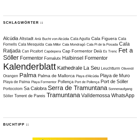
SCHLAGWÖRTER ::
Alcúdia
Cala Figuera
Altstadt
Cala Agulla
Cala
Artà
Bucht von Alcúdia
Cala
Fornells
Cala Mesquida
Cala Millor
Cala Mondragó
Cala Pi de la Posada
Fet a
Ratjada
Cap Formentor
Can Picafort
Deià
Capdepera
Es Trenc
Sóller
Formentor
Halbinsel Formentor
Fornalutx
Kalenderblatt
Kathedrale
La Seu
Leuchtturm
Olivenöl
Palma
Playa de Muro
Palma de Mallorca
Orangen
Playa d'Alcúdia
Port de Sóller
Playa de Palma
Pollença
Playa Formentor
Port de Pollença
Serra de Tramuntana
Sa Calobra
Portocolom
Sonnenaufgang
Tramuntana
Valldemossa
WhatsApp
Torrent de Pareis
Sòller
BUCHTIPP ::