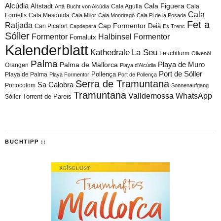
Alcúdia
Cala Figuera
Altstadt
Cala Agulla
Cala
Artà
Bucht von Alcúdia
Cala
Fornells
Cala Mesquida
Cala Millor
Cala Mondragó
Cala Pi de la Posada
Fet a
Ratjada
Cap Formentor
Can Picafort
Deià
Capdepera
Es Trenc
Sóller
Formentor
Halbinsel Formentor
Fornalutx
Kalenderblatt
Kathedrale
La Seu
Leuchtturm
Olivenöl
Palma
Playa de Muro
Palma de Mallorca
Orangen
Playa d'Alcúdia
Port de Sóller
Playa de Palma
Pollença
Playa Formentor
Port de Pollença
Serra de Tramuntana
Sa Calobra
Portocolom
Sonnenaufgang
Tramuntana
Valldemossa
WhatsApp
Torrent de Pareis
Sòller
BUCHTIPP ::