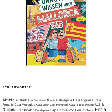
SCHLAGWÖRTER ::
Alcúdia
Cala Figuera
Altstadt
Cala Agulla
Cala
Artà
Bucht von Alcúdia
Cala
Fornells
Cala Mesquida
Cala Millor
Cala Mondragó
Cala Pi de la Posada
Fet a
Ratjada
Cap Formentor
Can Picafort
Deià
Capdepera
Es Trenc