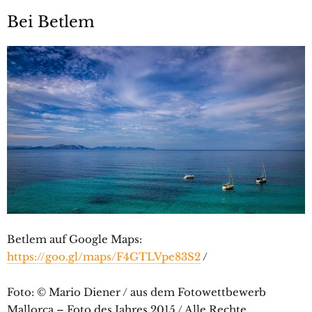
Bei Betlem
Betlem auf Google Maps:
https://goo.gl/maps/F4GTLVpe83S2
/
Foto: © Mario Diener / aus dem Fotowettbewerb
Mallorca – Foto des Jahres 2015 / Alle Rechte