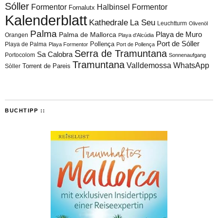
Sóller
Formentor
Halbinsel Formentor
Fornalutx
Kalenderblatt
Kathedrale
La Seu
Leuchtturm
Olivenöl
Palma
Playa de Muro
Palma de Mallorca
Orangen
Playa d'Alcúdia
Port de Sóller
Playa de Palma
Pollença
Playa Formentor
Port de Pollença
Serra de Tramuntana
Sa Calobra
Portocolom
Sonnenaufgang
Tramuntana
Valldemossa
WhatsApp
Torrent de Pareis
Sòller
BUCHTIPP ::