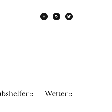
bshelfer ::
Wetter ::