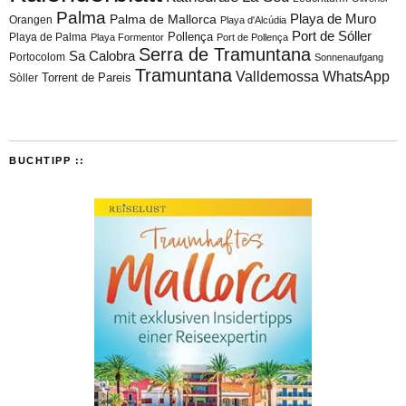
Palma
Playa de Muro
Palma de Mallorca
Orangen
Playa d'Alcúdia
Port de Sóller
Playa de Palma
Pollença
Playa Formentor
Port de Pollença
Serra de Tramuntana
Sa Calobra
Portocolom
Sonnenaufgang
Tramuntana
Valldemossa
WhatsApp
Torrent de Pareis
Sòller
BUCHTIPP ::