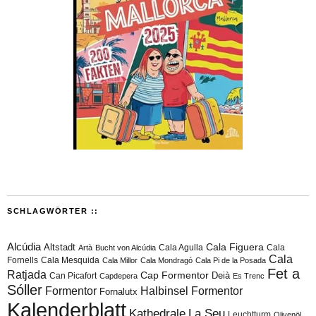
SCHLAGWÖRTER ::
Alcúdia
Cala Figuera
Altstadt
Cala Agulla
Cala
Artà
Bucht von Alcúdia
Cala
Fornells
Cala Mesquida
Cala Millor
Cala Mondragó
Cala Pi de la Posada
Fet a
Ratjada
Cap Formentor
Can Picafort
Deià
Capdepera
Es Trenc
Sóller
Formentor
Halbinsel Formentor
Fornalutx
Kalenderblatt
Kathedrale
La Seu
Leuchtturm
Olivenöl