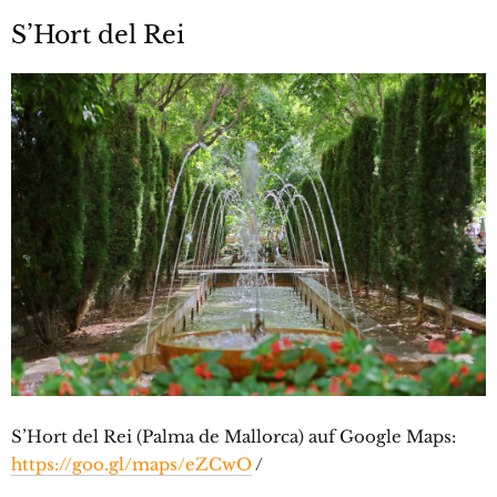
S’Hort del Rei
S’Hort del Rei (Palma de Mallorca) auf Google Maps:
https://goo.gl/maps/eZCwO
/