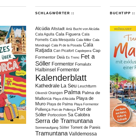
SCHLAGWÖRTER ::
BUCHTIPP ::
Alcúdia
Altstadt
Artà
Bucht von Alcúdia
Cala Figuera
Cala Agulla
Cala
Fornells
Cala Mesquida
Cala Millor
Cala
Cala
Mondragó
Cala Pi de la Posada
Ratjada
Cap
Can Picafort
Capdepera
Fet a
Formentor
Deià
Es Trenc
Sóller
Formentor
Fornalutx
Halbinsel Formentor
Kalenderblatt
Kathedrale
La Seu
Leuchtturm
Palma
Palma de
Orangen
Olivenöl
Playa de
Mallorca
Playa d'Alcúdia
Muro
Playa de Palma
Playa Formentor
Port de
Pollença
Port de Pollença
Sóller
Sa Calobra
Portocolom
Serra de Tramuntana
Torrent de Pareis
Sòller
Sonnenaufgang
Tramuntana
Valldemossa