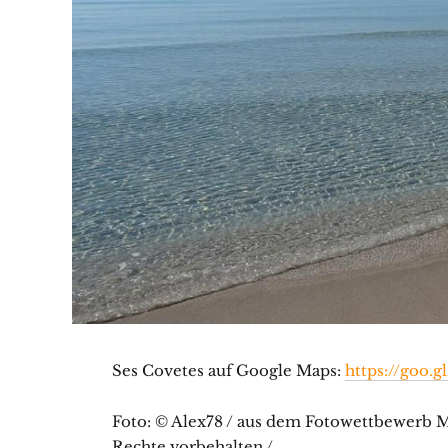
Ses Covetes auf Google Maps:
https://goo.
Foto: © Alex78 / aus dem Fotowettbewerb Ma
Rechte vorbehalten /