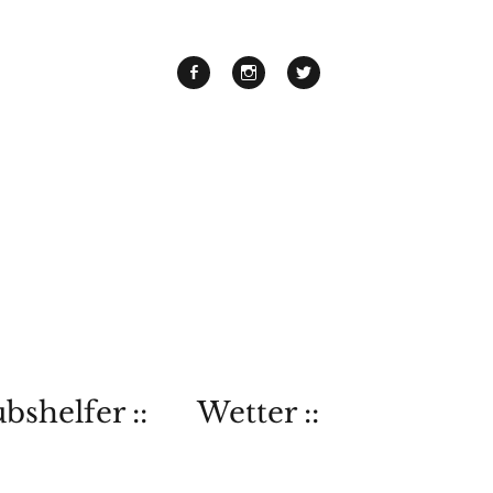
bshelfer ::
Wetter ::