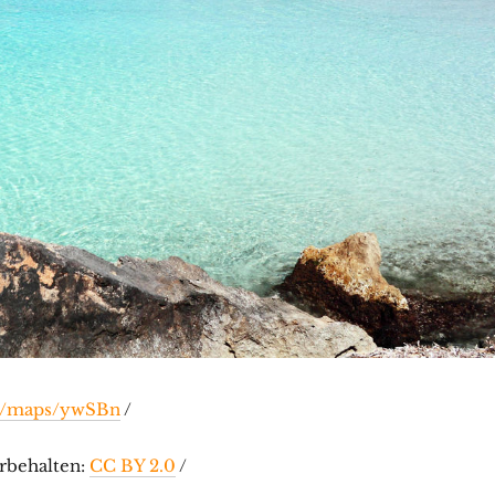
gl/maps/ywSBn
/
orbehalten:
CC BY 2.0
/