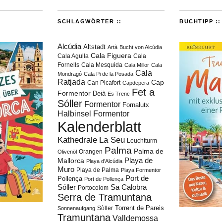
SCHLAGWÖRTER ::
BUCHTIPP ::
Alcúdia
Altstadt
Artà
Bucht von Alcúdia
Cala Figuera
Cala Agulla
Cala
Fornells
Cala Mesquida
Cala Millor
Cala
Cala
Mondragó
Cala Pi de la Posada
Ratjada
Cap
Can Picafort
Capdepera
Fet a
Formentor
Deià
Es Trenc
Sóller
Formentor
Fornalutx
Halbinsel Formentor
Kalenderblatt
Kathedrale
La Seu
Leuchtturm
Palma
Palma de
Orangen
Olivenöl
Playa de
Mallorca
Playa d'Alcúdia
Muro
Playa de Palma
Playa Formentor
Port de
Pollença
Port de Pollença
Sóller
Sa Calobra
Portocolom
Serra de Tramuntana
Torrent de Pareis
Sòller
Sonnenaufgang
Tramuntana
Valldemossa