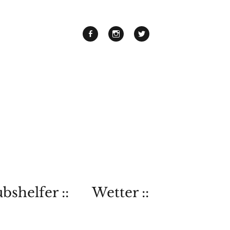
bshelfer ::
Wetter ::