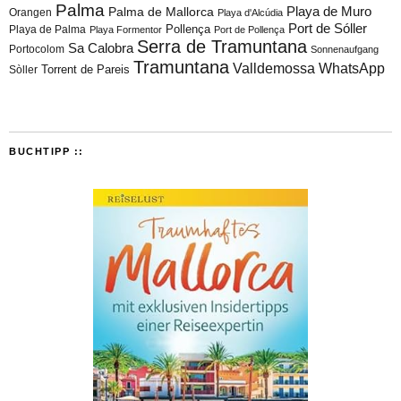
Palma
Playa de Muro
Palma de Mallorca
Orangen
Playa d'Alcúdia
Port de Sóller
Playa de Palma
Pollença
Playa Formentor
Port de Pollença
Serra de Tramuntana
Sa Calobra
Portocolom
Sonnenaufgang
Tramuntana
Valldemossa
WhatsApp
Torrent de Pareis
Sòller
BUCHTIPP ::