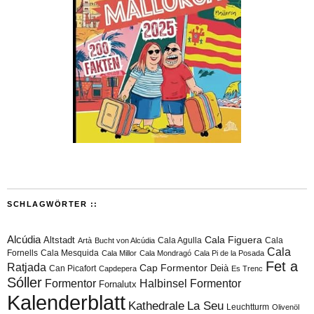
SCHLAGWÖRTER ::
Alcúdia
Cala Figuera
Altstadt
Cala Agulla
Cala
Artà
Bucht von Alcúdia
Cala
Fornells
Cala Mesquida
Cala Millor
Cala Mondragó
Cala Pi de la Posada
Fet a
Ratjada
Cap Formentor
Can Picafort
Deià
Capdepera
Es Trenc
Sóller
Formentor
Halbinsel Formentor
Fornalutx
Kalenderblatt
Kathedrale
La Seu
Leuchtturm
Olivenöl