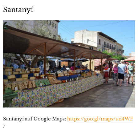
Santanyí
Santanyí auf Google Maps:
https://goo.gl/maps/ud4WF
/