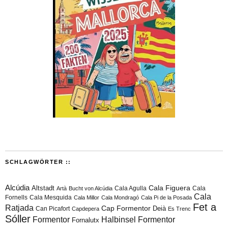
SCHLAGWÖRTER ::
Alcúdia
Cala Figuera
Altstadt
Cala Agulla
Cala
Artà
Bucht von Alcúdia
Cala
Fornells
Cala Mesquida
Cala Millor
Cala Mondragó
Cala Pi de la Posada
Fet a
Ratjada
Cap Formentor
Can Picafort
Deià
Capdepera
Es Trenc
Sóller
Formentor
Halbinsel Formentor
Fornalutx