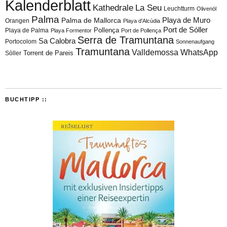
Kalenderblatt
Kathedrale
La Seu
Leuchtturm
Olivenöl
Palma
Playa de Muro
Palma de Mallorca
Orangen
Playa d'Alcúdia
Port de Sóller
Playa de Palma
Pollença
Playa Formentor
Port de Pollença
Serra de Tramuntana
Sa Calobra
Portocolom
Sonnenaufgang
Tramuntana
Valldemossa
WhatsApp
Torrent de Pareis
Sòller
BUCHTIPP ::