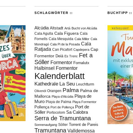
SCHLAGWÖRTER ::
BUCHTIPP ::
Alcúdia
Altstadt
Artà
Bucht von Alcúdia
Cala Figuera
Cala Agulla
Cala
Fornells
Cala Mesquida
Cala Millor
Cala
Cala
Mondragó
Cala Pi de la Posada
Ratjada
Cap
Can Picafort
Capdepera
Fet a
Formentor
Deià
Es Trenc
Sóller
Formentor
Fornalutx
Halbinsel Formentor
Kalenderblatt
Kathedrale
La Seu
Leuchtturm
Palma
Palma de
Orangen
Olivenöl
Playa de
Mallorca
Playa d'Alcúdia
Muro
Playa de Palma
Playa Formentor
Port de
Pollença
Port de Pollença
Sóller
Sa Calobra
Portocolom
Serra de Tramuntana
Torrent de Pareis
Sòller
Sonnenaufgang
Tramuntana
Valldemossa