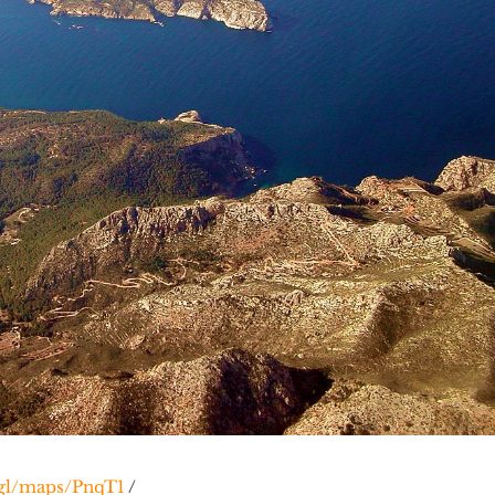
.gl/maps/PnqT1
/