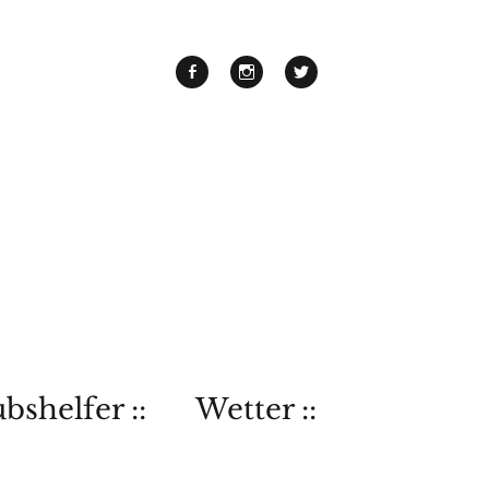
bshelfer ::
Wetter ::