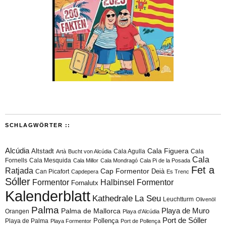
SCHLAGWÖRTER ::
Alcúdia
Cala Figuera
Altstadt
Cala Agulla
Cala
Artà
Bucht von Alcúdia
Cala
Fornells
Cala Mesquida
Cala Millor
Cala Mondragó
Cala Pi de la Posada
Fet a
Ratjada
Cap Formentor
Can Picafort
Deià
Capdepera
Es Trenc
Sóller
Formentor
Halbinsel Formentor
Fornalutx
Kalenderblatt
Kathedrale
La Seu
Leuchtturm
Olivenöl
Palma
Playa de Muro
Palma de Mallorca
Orangen
Playa d'Alcúdia
Port de Sóller
Playa de Palma
Pollença
Playa Formentor
Port de Pollença