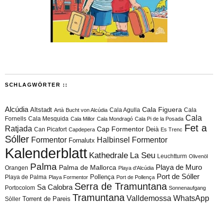
SCHLAGWÖRTER ::
Alcúdia
Cala Figuera
Altstadt
Cala Agulla
Cala
Artà
Bucht von Alcúdia
Cala
Fornells
Cala Mesquida
Cala Millor
Cala Mondragó
Cala Pi de la Posada
Fet a
Ratjada
Cap Formentor
Can Picafort
Deià
Capdepera
Es Trenc
Sóller
Formentor
Halbinsel Formentor
Fornalutx
Kalenderblatt
Kathedrale
La Seu
Leuchtturm
Olivenöl
Palma
Playa de Muro
Palma de Mallorca
Orangen
Playa d'Alcúdia
Port de Sóller
Playa de Palma
Pollença
Playa Formentor
Port de Pollença
Serra de Tramuntana
Sa Calobra
Portocolom
Sonnenaufgang
Tramuntana
Valldemossa
WhatsApp
Torrent de Pareis
Sòller