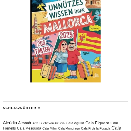
SCHLAGWÖRTER ::
Alcúdia
Cala Figuera
Altstadt
Cala Agulla
Cala
Artà
Bucht von Alcúdia
Cala
Fornells
Cala Mesquida
Cala Millor
Cala Mondragó
Cala Pi de la Posada