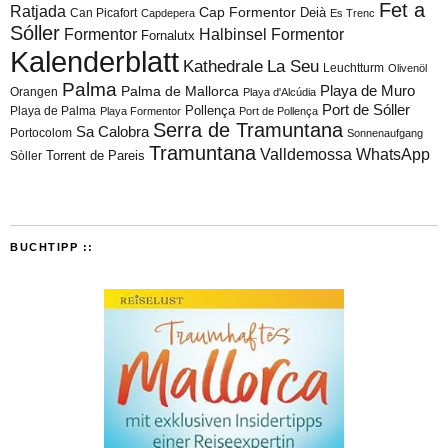
Fet a
Ratjada
Cap Formentor
Can Picafort
Deià
Capdepera
Es Trenc
Sóller
Formentor
Halbinsel Formentor
Fornalutx
Kalenderblatt
Kathedrale
La Seu
Leuchtturm
Olivenöl
Palma
Playa de Muro
Palma de Mallorca
Orangen
Playa d'Alcúdia
Port de Sóller
Playa de Palma
Pollença
Playa Formentor
Port de Pollença
Serra de Tramuntana
Sa Calobra
Portocolom
Sonnenaufgang
Tramuntana
Valldemossa
WhatsApp
Torrent de Pareis
Sòller
BUCHTIPP ::