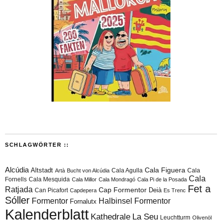
SCHLAGWÖRTER ::
Alcúdia
Cala Figuera
Altstadt
Cala Agulla
Cala
Artà
Bucht von Alcúdia
Cala
Fornells
Cala Mesquida
Cala Millor
Cala Mondragó
Cala Pi de la Posada
Fet a
Ratjada
Cap Formentor
Can Picafort
Deià
Capdepera
Es Trenc
Sóller
Formentor
Halbinsel Formentor
Fornalutx
Kalenderblatt
Kathedrale
La Seu
Leuchtturm
Olivenöl