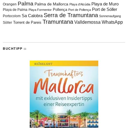
Palma
Playa de Muro
Palma de Mallorca
Orangen
Playa d'Alcúdia
Port de Sóller
Playa de Palma
Pollença
Playa Formentor
Port de Pollença
Serra de Tramuntana
Sa Calobra
Portocolom
Sonnenaufgang
Tramuntana
Valldemossa
WhatsApp
Torrent de Pareis
Sòller
BUCHTIPP ::