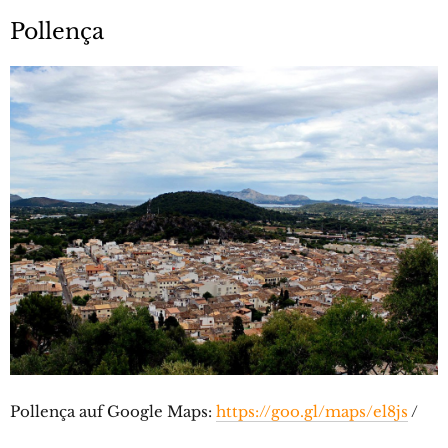
Pollença
Pollença auf Google Maps:
https://goo.gl/maps/el8js
/