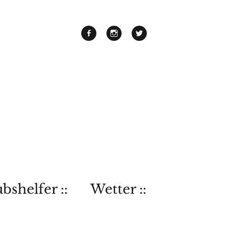
bshelfer ::
Wetter ::