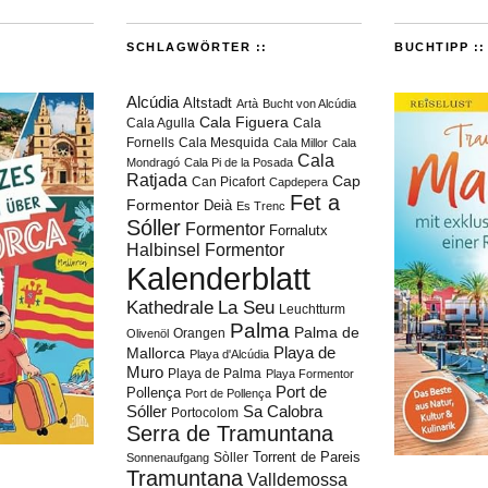
SCHLAGWÖRTER ::
BUCHTIPP ::
Alcúdia
Altstadt
Artà
Bucht von Alcúdia
Cala Figuera
Cala Agulla
Cala
Fornells
Cala Mesquida
Cala Millor
Cala
Cala
Mondragó
Cala Pi de la Posada
Ratjada
Cap
Can Picafort
Capdepera
Fet a
Formentor
Deià
Es Trenc
Sóller
Formentor
Fornalutx
Halbinsel Formentor
Kalenderblatt
Kathedrale
La Seu
Leuchtturm
Palma
Palma de
Orangen
Olivenöl
Playa de
Mallorca
Playa d'Alcúdia
Muro
Playa de Palma
Playa Formentor
Port de
Pollença
Port de Pollença
Sóller
Sa Calobra
Portocolom
Serra de Tramuntana
Torrent de Pareis
Sòller
Sonnenaufgang
Tramuntana
Valldemossa