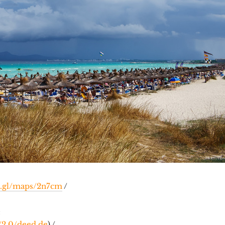
o.gl/maps/2n7cm
/
:
/2.0/deed.de
) /