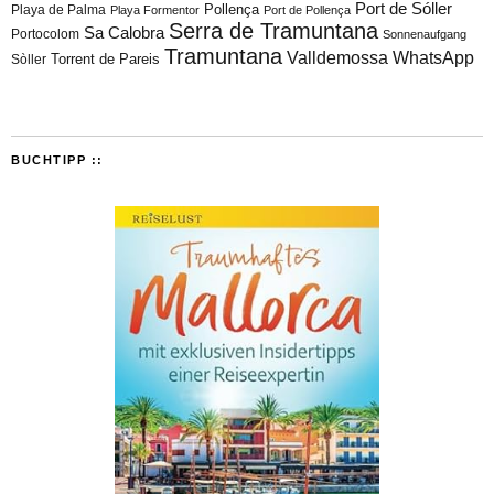
Port de Sóller
Playa de Palma
Pollença
Playa Formentor
Port de Pollença
Serra de Tramuntana
Sa Calobra
Portocolom
Sonnenaufgang
Tramuntana
Valldemossa
WhatsApp
Torrent de Pareis
Sòller
BUCHTIPP ::