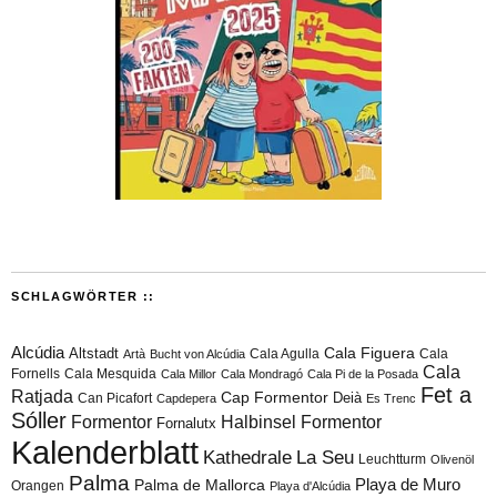
SCHLAGWÖRTER ::
Alcúdia
Cala Figuera
Altstadt
Cala Agulla
Cala
Artà
Bucht von Alcúdia
Cala
Fornells
Cala Mesquida
Cala Millor
Cala Mondragó
Cala Pi de la Posada
Fet a
Ratjada
Cap Formentor
Can Picafort
Deià
Capdepera
Es Trenc
Sóller
Formentor
Halbinsel Formentor
Fornalutx
Kalenderblatt
Kathedrale
La Seu
Leuchtturm
Olivenöl
Palma
Playa de Muro
Palma de Mallorca
Orangen
Playa d'Alcúdia