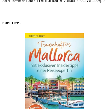
Tramuntana
Valldemossa
WhatsApp
Torrent de Pareis
Sòller
BUCHTIPP ::