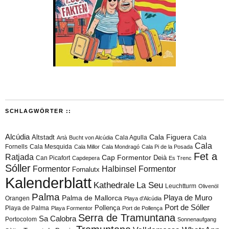
SCHLAGWÖRTER ::
Alcúdia
Cala Figuera
Altstadt
Cala Agulla
Cala
Artà
Bucht von Alcúdia
Cala
Fornells
Cala Mesquida
Cala Millor
Cala Mondragó
Cala Pi de la Posada
Fet a
Ratjada
Cap Formentor
Can Picafort
Deià
Capdepera
Es Trenc
Sóller
Formentor
Halbinsel Formentor
Fornalutx
Kalenderblatt
Kathedrale
La Seu
Leuchtturm
Olivenöl
Palma
Playa de Muro
Palma de Mallorca
Orangen
Playa d'Alcúdia
Port de Sóller
Playa de Palma
Pollença
Playa Formentor
Port de Pollença
Serra de Tramuntana
Sa Calobra
Portocolom
Sonnenaufgang