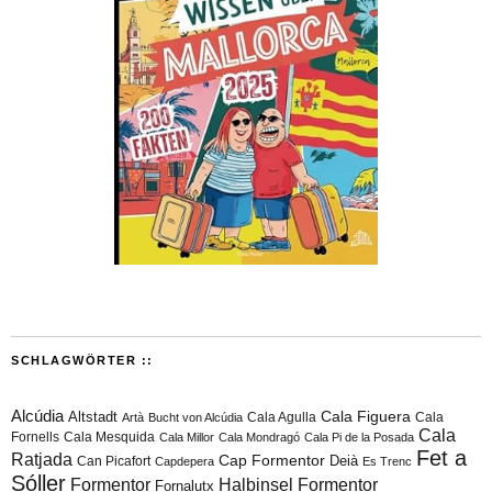
SCHLAGWÖRTER ::
Alcúdia
Cala Figuera
Altstadt
Cala Agulla
Cala
Artà
Bucht von Alcúdia
Cala
Fornells
Cala Mesquida
Cala Millor
Cala Mondragó
Cala Pi de la Posada
Fet a
Ratjada
Cap Formentor
Can Picafort
Deià
Capdepera
Es Trenc
Sóller
Formentor
Halbinsel Formentor
Fornalutx