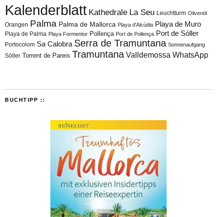
Kalenderblatt
Kathedrale
La Seu
Leuchtturm
Olivenöl
Palma
Playa de Muro
Palma de Mallorca
Orangen
Playa d'Alcúdia
Port de Sóller
Playa de Palma
Pollença
Playa Formentor
Port de Pollença
Serra de Tramuntana
Sa Calobra
Portocolom
Sonnenaufgang
Tramuntana
Valldemossa
WhatsApp
Torrent de Pareis
Sòller
BUCHTIPP ::