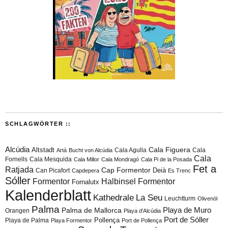
SCHLAGWÖRTER ::
Alcúdia
Cala Figuera
Altstadt
Cala Agulla
Cala
Artà
Bucht von Alcúdia
Cala
Fornells
Cala Mesquida
Cala Millor
Cala Mondragó
Cala Pi de la Posada
Fet a
Ratjada
Cap Formentor
Can Picafort
Deià
Capdepera
Es Trenc
Sóller
Formentor
Halbinsel Formentor
Fornalutx
Kalenderblatt
Kathedrale
La Seu
Leuchtturm
Olivenöl
Palma
Playa de Muro
Palma de Mallorca
Orangen
Playa d'Alcúdia
Port de Sóller
Playa de Palma
Pollença
Playa Formentor
Port de Pollença