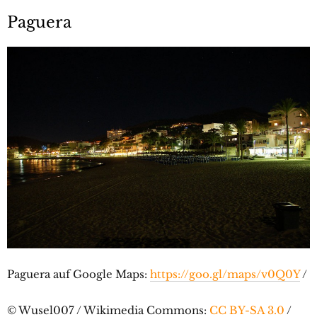
Paguera
Paguera auf Google Maps:
https://goo.gl/maps/v0Q0Y
/
© Wusel007 / Wikimedia Commons:
CC BY-SA 3.0
/