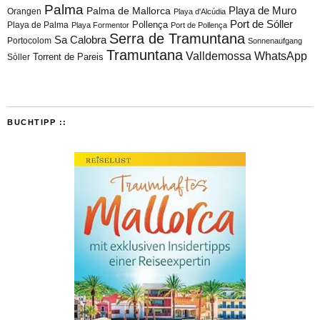
Palma
Playa de Muro
Palma de Mallorca
Orangen
Playa d'Alcúdia
Port de Sóller
Playa de Palma
Pollença
Playa Formentor
Port de Pollença
Serra de Tramuntana
Sa Calobra
Portocolom
Sonnenaufgang
Tramuntana
Valldemossa
WhatsApp
Torrent de Pareis
Sòller
BUCHTIPP ::