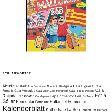
SCHLAGWÖRTER ::
Alcúdia
Cala Figuera
Altstadt
Cala Agulla
Cala
Artà
Bucht von Alcúdia
Cala
Fornells
Cala Mesquida
Cala Millor
Cala Mondragó
Cala Pi de la Posada
Fet a
Ratjada
Cap Formentor
Can Picafort
Deià
Capdepera
Es Trenc
Sóller
Formentor
Halbinsel Formentor
Fornalutx
Kalenderblatt
Kathedrale
La Seu
Leuchtturm
Olivenöl