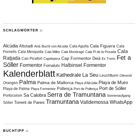
SCHLAGWÖRTER ::
Alcúdia
Cala Figuera
Altstadt
Cala Agulla
Cala
Artà
Bucht von Alcúdia
Cala
Fornells
Cala Mesquida
Cala Millor
Cala Mondragó
Cala Pi de la Posada
Fet a
Ratjada
Cap Formentor
Can Picafort
Deià
Capdepera
Es Trenc
Sóller
Formentor
Halbinsel Formentor
Fornalutx
Kalenderblatt
Kathedrale
La Seu
Leuchtturm
Olivenöl
Palma
Playa de Muro
Palma de Mallorca
Orangen
Playa d'Alcúdia
Port de Sóller
Playa de Palma
Pollença
Playa Formentor
Port de Pollença
Serra de Tramuntana
Sa Calobra
Portocolom
Sonnenaufgang
Tramuntana
Valldemossa
WhatsApp
Torrent de Pareis
Sòller
BUCHTIPP ::